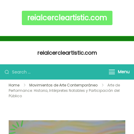
reialcercleartistic.com
Skip to content
reialcercleartistic.com
Search for:
Menu
Home
Movimientos de Arte Contemporáneo
Arte de
Performance: Historia, Intérpretes Notables y Participación del
Público