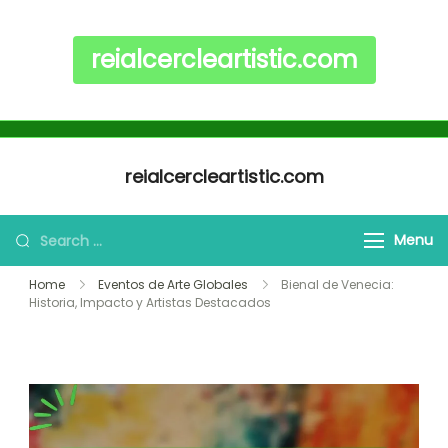
reialcercleartistic.com
Skip to content
reialcercleartistic.com
Search for:
Menu
Home
Eventos de Arte Globales
Bienal de Venecia:
Historia, Impacto y Artistas Destacados