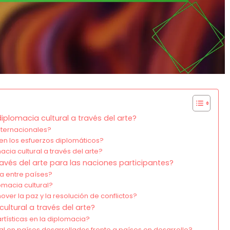
iplomacia cultural a través del arte?
nternacionales?
en los esfuerzos diplomáticos?
ia cultural a través del arte?
ravés del arte para las naciones participantes?
a entre países?
omacia cultural?
ver la paz y la resolución de conflictos?
ltural a través del arte?
rtísticas en la diplomacia?
al en países desarrollados frente a países en desarrollo?