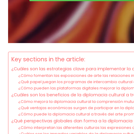
Key sections in the article:
¿Cuáles son las estrategias clave para implementar la d
¿Cómo fomentan las exposiciones de arte las relaciones i
¿Qué papel juegan los programas de intercambio cultural 
¿Cómo pueden las plataformas digitales mejorar la diplomac
¿Cuáles son los beneficios de la diplomacia cultural a t
¿Cómo mejora la diplomacia cultural la comprensión mutu
¿Qué ventajas económicas surgen de participar en la dipl
¿Cómo puede la diplomacia cultural a través del arte promo
¿Qué perspectivas globales dan forma a la diplomacia cu
¿Cómo interpretan las diferentes culturas las expresiones a
¿Cuáles son los impactos variables de la diplomacia cultur