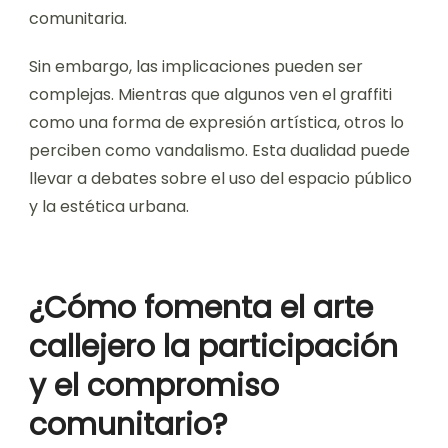
El arte callejero a menudo refleja la voz de la
comunidad, abordando problemas sociales y
narrativas culturales. Por ejemplo, los murales
pueden conmemorar eventos históricos o
resaltar luchas locales, creando un sentido de
pertenencia entre los residentes.
Además, el arte callejero puede atraer turismo, lo
que lleva a un aumento en el tráfico peatonal y
oportunidades comerciales. Ciudades como
Berlín y Melbourne se han vuelto renombradas
por sus vibrantes escenas de arte callejero,
demostrando cómo estas obras de arte pueden
mejorar la identidad cultural y la participación
comunitaria.
Sin embargo, las implicaciones pueden ser