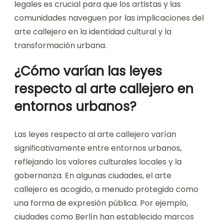
que rodean el arte
callejero?
El arte callejero a menudo existe en un área legal
gris, planteando diversas consideraciones. Los
artistas pueden enfrentar problemas de
derechos de autor, vandalismo y derechos de
propiedad. Las leyes locales varían ampliamente,
impactando la legalidad del arte callejero en
entornos urbanos. Por ejemplo, algunas ciudades
han designado espacios para murales legales,
mientras que otras prohíben estrictamente el
arte no autorizado. Comprender estos marcos
legales es crucial para que los artistas y las
comunidades naveguen por las implicaciones del
arte callejero en la identidad cultural y la