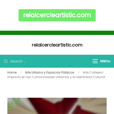
reialcercleartistic.com
Skip to content
reialcercleartistic.com
Search for:
Menu
Home
Arte Urbano y Espacios Públicos
Arte Callejero:
Impacto en las Comunidades Urbanas y la Identidad Cultural