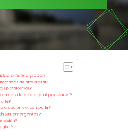
dad artística global?
taformas de arte digital?
stas plataformas?
aformas de arte digital populares?
 arte?
la creación y el compartir?
rtistas emergentes?
posición?
igital?