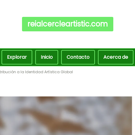
reialcercleartistic.com
Explorar
Inicio
Contacto
Acerca de
tribución a la Identidad Artística Global