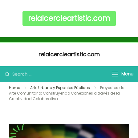
reialcercleartistic.com
Skip to content
reialcercleartistic.com
Search for:
Menu
Home
Arte Urbano y Espacios Públicos
Proyectos de
Arte Comunitario: Construyendo Conexiones a través de la
Creatividad Colaborativa